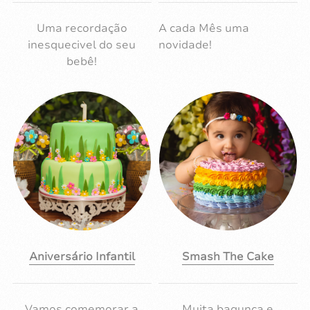
Uma recordação
A cada Mês uma
inesquecivel do seu
novidade!
bebê!
Aniversário Infantil
Smash The Cake
Vamos comemorar a
Muita bagunça e